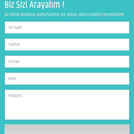
Biz Sizi Arayalım !
Siz formu doldurun, danışmanımız sizi arasın, aklınızdakileri cevaplayalım.