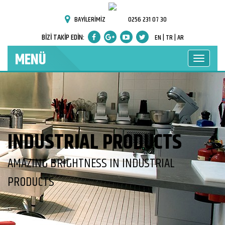
BAYİLERİMİZ
0256 231 07 30
BİZİ TAKİP EDİN:
EN |
TR |
AR
MENÜ
INDUSTRIAL PRODUCTS
AMAZING BRIGHTNESS IN INDUSTRIAL
PRODUCTS