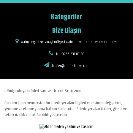
Kategoriler
Bize Ulaşın
Astim Organize Sanayi Bölgesi Astim Bulvarı No:7 - AYDIN / TÜRKİYE
Tel :0256 231 07 30
biofer@bioferkimya.com
Gökoğlu Kimya Ürünleri San. Ve Tic. Ltd. Şti.© 2016
Önceden haber vermeksizin bu sitede yer alan bilgileri ve resimleri değiştirme,
yenileme ve ekleme yapma hakkını saklı tutar. Sitede yer alan ürünler, görsel ve
teknik özellik olarak farklılık gösterebilir