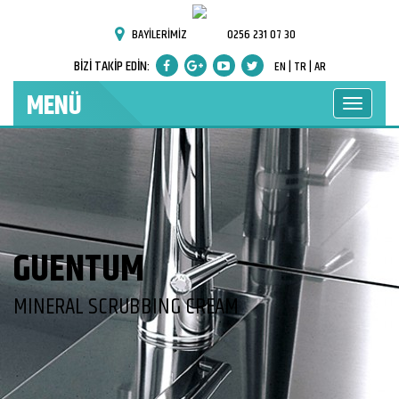
BAYİLERİMİZ
0256 231 07 30
BİZİ TAKİP EDİN:
EN |
TR |
AR
MENÜ
GUENTUM
MINERAL SCRUBBING CREAM