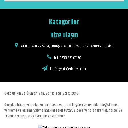
Kategoriler
Bize Ulaşın
Astim Organize Sanayi Bölgesi Astim Bulvarı No:7 - AYDIN / TÜRKİYE
Tel :0256 231 07 30
biofer@bioferkimya.com
Gökoğlu Kimya Ürünleri San. Ve Tic. Ltd. Şti.© 2016
Önceden haber vermeksizin bu sitede yer alan bilgileri ve resimleri değiştirme,
yenileme ve ekleme yapma hakkını saklı tutar. Sitede yer alan ürünler, görsel ve
teknik özellik olarak farklılık gösterebilir