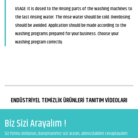
USAGE: It is dosed to the rinsing parts of the washing machines to
the last rinsing water. The rinse water should be cold. Overdosing
should be avoided. Application should be made according to the
washing programs prepared for your business. Choose your
washing program correctly.
ENDÜSTRİYEL TEMİZLİK ÜRÜNLERİ TANITIM VİDEOLARI
Biz Sizi Arayalım !
Siz formu doldurun, danışmanımız sizi arasın, aklınızdakileri cevaplayalım.