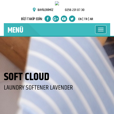
BAYİLERİMİZ
0256 231 07 30
BİZİ TAKİP EDİN:
EN |
TR |
AR
MENÜ
SOFT CLOUD
LAUNDRY SOFTENER LAVENDER